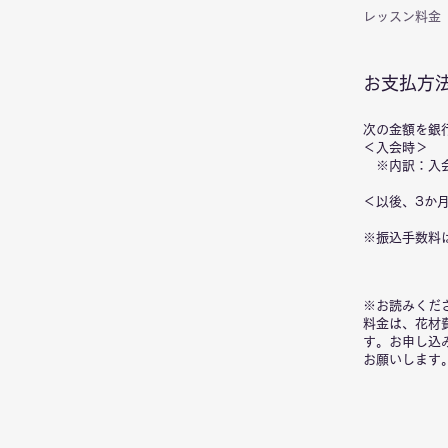
レッスン料金
お支払方
次の金額を銀
＜入会時＞ 合
※内訳
：入
＜以後、3か月
※振込手数料
※お読みくだ
料金は、花材
す。お申し込
お願いします