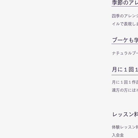
季節のア
四季のアレン
イルで表現し
ブーケも
ナチュラルブ
月に１回
月に１回１作
遠方の方には
レッスン
体験レッスン料
入会金 5