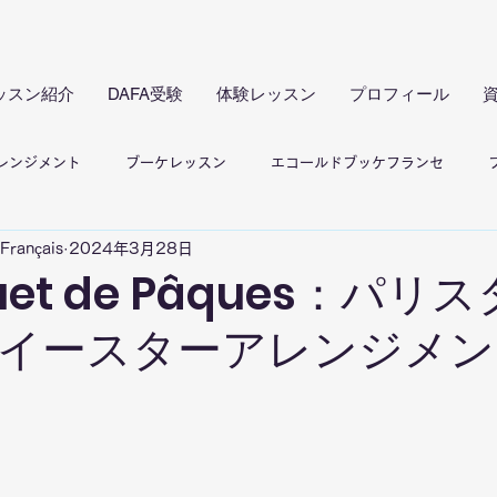
ッスン紹介
DAFA受験
体験レッスン
プロフィール
レンジメント
ブーケレッスン
エコールドブッケフランセ
Français
2024年3月28日
メント
体験レッスン
クラブドフルール レッスン
フラワ
quet de Pâques：パリ
イースターアレンジメン
日