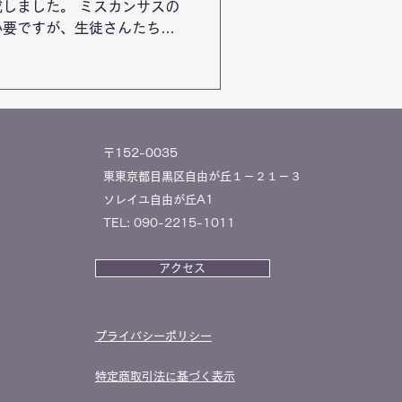
しました。 ミスカンサスの
必要ですが、生徒さんたち、
した💕 人気のパリスタイル
ッケフランセは、東京自由が
〒152-0035
東東京都目黒区自由が丘１－２１－３
ソレイユ自由が丘A1
TEL: 090-2215-1011
アクセス
プライバシーポリシー
特定商取引法に基づく表示