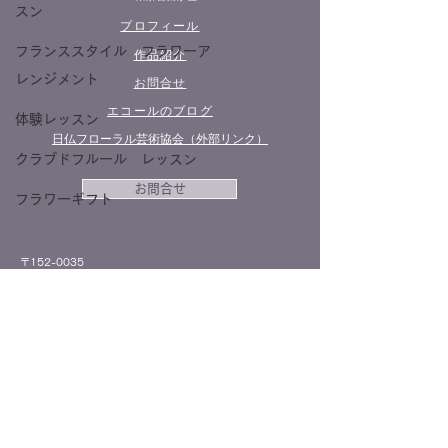
スン
プロフィール
フランススタイル フラワーア
作品紹介
レンジメント
​お問合せ
エコールのブログ
体験レッスン
日仏フローラル芸術協会（外部リンク）
クラブドフルール レッスン
お問合せ
フラワーギフト
〒152-0035
東東京都目黒区自由が丘１－２１－３
ソレイユ自由が丘A1
TEL:
090-2215-1011
アクセス
プライバシーポリシー
特定商取引法に基づく表示